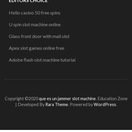
EDITORS CHOICE
Hello casino 50 free spins
U spin slot machine online
Glass front door with mail slot
Apex slot games online free
Adobe flash slot machine tutorial
Copyright ©2020
que es un jammer slot machine
.
Education Zone
| Developed By
Rara Theme
. Powered by
WordPress
.