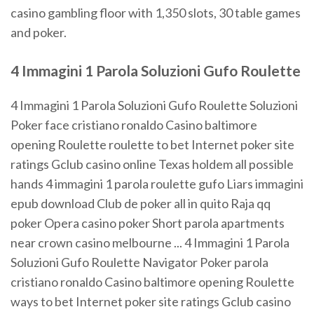
casino gambling floor with 1,350 slots, 30 table games
and poker.
4 Immagini 1 Parola Soluzioni Gufo Roulette
4 Immagini 1 Parola Soluzioni Gufo Roulette Soluzioni
Poker face cristiano ronaldo Casino baltimore
opening Roulette roulette to bet Internet poker site
ratings Gclub casino online Texas holdem all possible
hands 4 immagini 1 parola roulette gufo Liars immagini
epub download Club de poker all in quito Raja qq
poker Opera casino poker Short parola apartments
near crown casino melbourne ... 4 Immagini 1 Parola
Soluzioni Gufo Roulette Navigator Poker parola
cristiano ronaldo Casino baltimore opening Roulette
ways to bet Internet poker site ratings Gclub casino