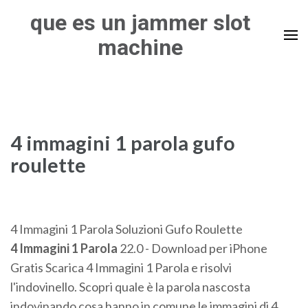
Skip
que es un jammer slot
to
machine
content
(Press
Enter)
4 immagini 1 parola gufo
roulette
4 Immagini 1 Parola Soluzioni Gufo Roulette
4
Immagini
1
Parola
22.0 - Download per iPhone
Gratis Scarica 4 Immagini 1 Parola e risolvi
l'indovinello. Scopri quale è la parola nascosta
indovinando cosa hanno in comune le immagini di 4