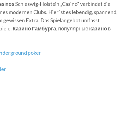
asinos
Schleswig-Holstein „Casino“ verbindet die
nes modernen Clubs. Hier ist es lebendig, spannend,
em gewissen Extra. Das Spielangebot umfasst
piele.
Казино
Гамбурга
, популярные
казино
в
 underground poker
der