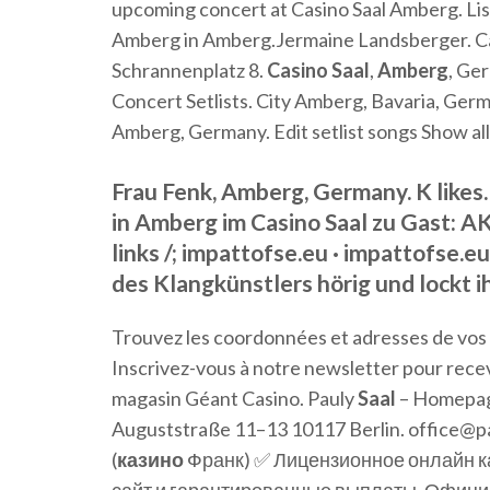
upcoming concert at Casino Saal Amberg. List 
Amberg in Amberg.Jermaine Landsberger. C
Schrannenplatz 8.
Casino
Saal
,
Amberg
, Ge
Concert Setlists. City Amberg, Bavaria, Germ
Amberg, Germany. Edit setlist songs Show all
Frau Fenk, Amberg, Germany. K likes.
in Amberg im Casino Saal zu Gast: A
links /; impattofse.eu · impattofse.
des Klangkünstlers hörig und lockt ih
Trouvez les coordonnées et adresses de vos
Inscrivez-vous à notre newsletter pour recevo
magasin Géant Casino. Pauly
Saal
– Homepage
Auguststraße 11–13 10117 Berlin. office@
(
казино
Франк) ✅ Лицензионное онлайн к