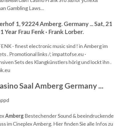
ьный сайт casino Frank это залог успеха
an Gambling Laws...
erhof 1, 92224 Amberg. Germany ... Sat, 21
 1 Year Frau Fenk · Frank Lorber.
NK - finest electronic music sind ! in Amberg im
s . Promotional links /; impattofse.eu ·
iven Sets des Klangkünstlers hörig und lockt ihn .
ik.eu
Casino Saal Amberg Germany ...
tappd
lex
Amberg
Bestechender Sound & beeindruckende
ss im Cineplex Amberg. Hier finden Sie alle Infos zu