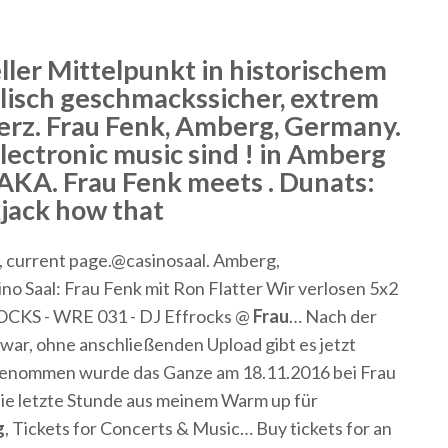
ller Mittelpunkt in historischem
lisch geschmackssicher, extrem
 Herz. Frau Fenk, Amberg, Germany.
electronic music sind ! in Amberg
 AKA. Frau Fenk meets . Dunats:
ckjack how that
 current page.@casinosaal. Amberg,
 Saal: Frau Fenk mit Ron Flatter Wir verlosen 5x2
OCKS - WRE 031 - DJ Effrocks @
Frau
… Nach der
n war, ohne anschließenden Upload gibt es jetzt
ufgenommen wurde das Ganze am 18.11.2016 bei Frau
 die letzte Stunde aus meinem Warm up für
g
, Tickets for Concerts & Music… Buy tickets for an