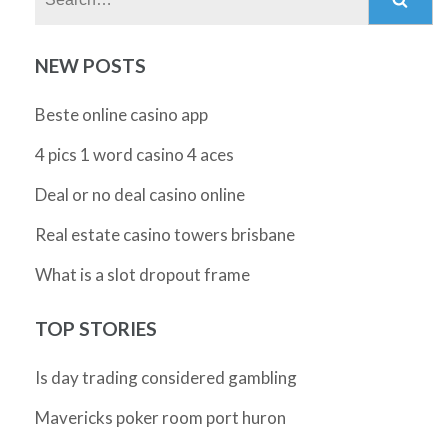
NEW POSTS
Beste online casino app
4 pics 1 word casino 4 aces
Deal or no deal casino online
Real estate casino towers brisbane
What is a slot dropout frame
TOP STORIES
Is day trading considered gambling
Mavericks poker room port huron