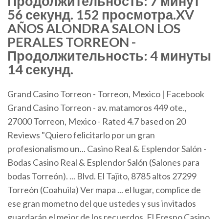
Продолжительность: 7 минут
56 секунд. 152 просмотра.XV
AÑOS ALONDRA SALON LOS
PERALES TORREON -
Продолжительность: 4 минуты
14 секунд.
Grand Casino Torreon - Torreon, Mexico | Facebook
Grand Casino Torreon - av. matamoros 449 ote.,
27000 Torreon, Mexico - Rated 4.7 based on 20
Reviews "Quiero felicitarlo por un gran
profesionalismo un... Casino Real & Esplendor Salón -
Bodas Casino Real & Esplendor Salón (Salones para
bodas Torreón). ... Blvd. El Tajito, 8785 altos 27299
Torreón (Coahuila) Ver mapa ... el lugar, complice de
ese gran mometno del que ustedes y sus invitados
guardarán el mejor de los recuerdos. El Fresno Casino