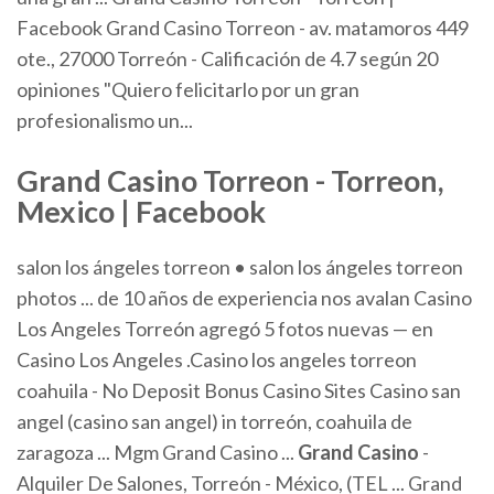
Facebook Grand Casino Torreon - av. matamoros 449
ote., 27000 Torreón - Calificación de 4.7 según 20
opiniones "Quiero felicitarlo por un gran
profesionalismo un...
Grand Casino Torreon - Torreon,
Mexico | Facebook
salon los ángeles torreon • salon los ángeles torreon
photos ... de 10 años de experiencia nos avalan Casino
Los Angeles Torreón agregó 5 fotos nuevas — en
Casino Los Angeles .Casino los angeles torreon
coahuila - No Deposit Bonus Casino Sites Casino san
angel (casino san angel) in torreón, coahuila de
zaragoza ... Mgm Grand Casino ...
Grand
Casino
-
Alquiler De Salones, Torreón - México, (TEL ... Grand