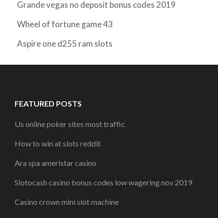
Grande vegas no deposit bonus codes 2019
Wheel of fortune game 43
Aspire one d255 ram slots
FEATURED POSTS
Us online poker sites most traffic
How to win at slots reddit
Ara spa ameristar casino
Slotocash casino bonus codes low wagering nov 2019
Casino crown mini slot machine