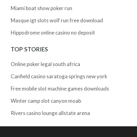
Miami boat show poker run
Masque igt slots wolf run free download
Hippodrome online casino no deposit
TOP STORIES
Online poker legal south africa
Canfield casino saratoga springs new york
Free mobile slot machine games downloads
Winter camp slot canyon moab
Rivers casino lounge allstate arena