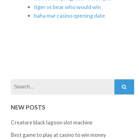
tiger vs bear who would win
baha mar casino opening date
Search:
NEW POSTS
Creature black lagoon slot machine
Best game to play at casino to win money