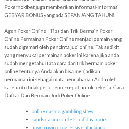
Pokerhokibet juga memberikan informasi-informasi
GEBYAR BONUS yang ada SEPANJANG TAHUN!
Agen Poker Online | Tips dan Trik Bermain Poker
Online Permainan Poker Online menjadi pemain yang
sudah digemari oleh pencinta judi online. Tak sedikit
yang menyukai permainan poker ini karena jika anda
sudah mengetahui tata cara dan trik bermain poker
online tentunya Anda akan bisa menjadikan
permainan ini sebagai mata pencaharian Anda oleh
karena itu tidak perlu repot-repot untuk bekerja. Cara
Daftar Dan Bermain Judi Poker Online ...
online casino gambling sites
sands casino outlets holiday hours
how to win progressive blackjack