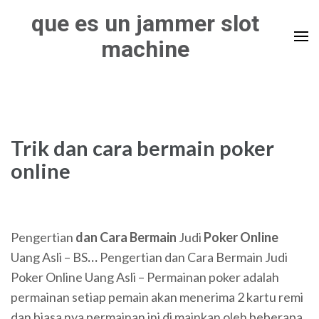
Skip
que es un jammer slot
to
machine
content
(Press
Enter)
Trik dan cara bermain poker
online
Pengertian
dan
Cara Bermain
Judi
Poker
Online
Uang Asli – BS
…
Pengertian dan Cara Bermain Judi
Poker Online Uang Asli – Permainan poker adalah
permainan setiap pemain akan menerima 2 kartu remi
dan biasa nya permainan ini di mainkan oleh beberapa