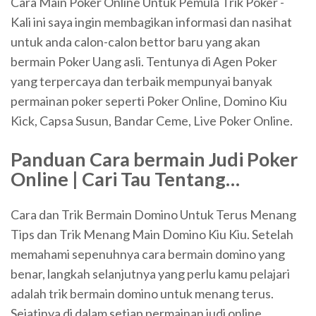
Cara Main Poker Online Untuk Pemula Trik Poker -
Kali ini saya ingin membagikan informasi dan nasihat
untuk anda calon-calon bettor baru yang akan
bermain Poker Uang asli. Tentunya di Agen Poker
yang terpercaya dan terbaik mempunyai banyak
permainan poker seperti Poker Online, Domino Kiu
Kick, Capsa Susun, Bandar Ceme, Live Poker Online.
Panduan
Cara
bermain
Judi
Poker
Online
| Cari Tau Tentang…
Cara dan Trik Bermain Domino Untuk Terus Menang
Tips dan Trik Menang Main Domino Kiu Kiu. Setelah
memahami sepenuhnya cara bermain domino yang
benar, langkah selanjutnya yang perlu kamu pelajari
adalah trik bermain domino untuk menang terus.
Sejatinya di dalam setiap permainan judi online