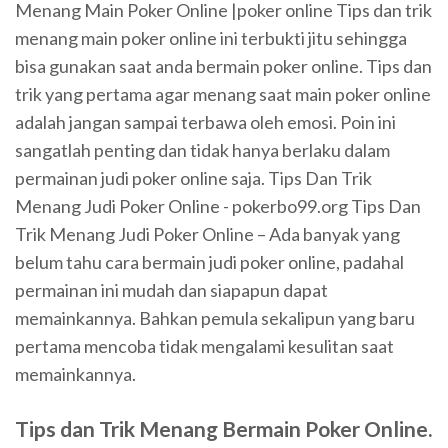
Menang Main Poker Online |poker online Tips dan trik
menang main poker online ini terbukti jitu sehingga
bisa gunakan saat anda bermain poker online. Tips dan
trik yang pertama agar menang saat main poker online
adalah jangan sampai terbawa oleh emosi. Poin ini
sangatlah penting dan tidak hanya berlaku dalam
permainan judi poker online saja. Tips Dan Trik
Menang Judi Poker Online - pokerbo99.org Tips Dan
Trik Menang Judi Poker Online – Ada banyak yang
belum tahu cara bermain judi poker online, padahal
permainan ini mudah dan siapapun dapat
memainkannya. Bahkan pemula sekalipun yang baru
pertama mencoba tidak mengalami kesulitan saat
memainkannya.
Tips dan Trik Menang Bermain Poker Online.