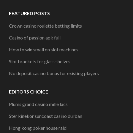
FEATURED POSTS
Crown casino roulette betting limits
Casino of passion apk full
How to win small on slot machines
Slot brackets for glass shelves
No deposit casino bonus for existing players
EDITORS CHOICE
Plums grand casino mille lacs
Ster kinekor suncoast casino durban
Hong kong poker house raid