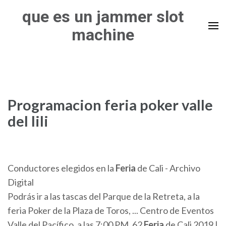
Skip
que es un jammer slot
to
machine
content
(Press
Enter)
Programacion feria poker valle
del lili
Conductores elegidos en la
Feria
de Cali - Archivo
Digital
Podrás ir a las tascas del Parque de la Retreta, a la
feria Poker de la Plaza de Toros, ... Centro de Eventos
Valle del Pacífico, a las 7:00 PM. 62
Feria
de Cali 2019 |