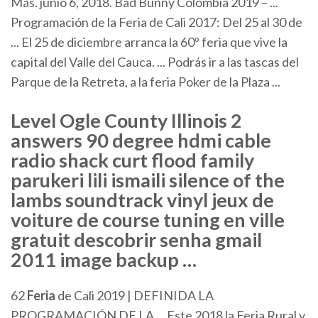
Más. junio 6, 2018. Bad Bunny Colombia 2019 – ...
Programación de la Feria de Cali 2017: Del 25 al 30 de
... El 25 de diciembre arranca la 60º feria que vive la
capital del Valle del Cauca. ... Podrás ir a las tascas del
Parque de la Retreta, a la feria Poker de la Plaza ...
Level Ogle County Illinois 2
answers 90 degree hdmi cable
radio shack curt flood family
parukeri lili ismaili silence of the
lambs soundtrack vinyl jeux de
voiture de course tuning en ville
gratuit descobrir senha gmail
2011 image backup …
62
Feria
de Cali 2019 | DEFINIDA LA
PROGRAMACIÓN DE LA ... Este 2018 la Feria Rural y