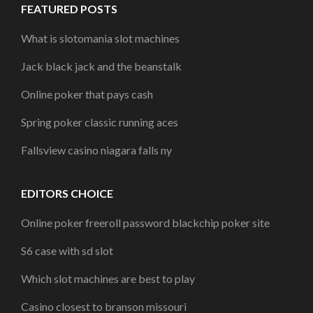
FEATURED POSTS
What is slotomania slot machines
Jack black jack and the beanstalk
Online poker that pays cash
Spring poker classic running aces
Fallsview casino niagara falls ny
EDITORS CHOICE
Online poker freeroll password blackchip poker site
S6 case with sd slot
Which slot machines are best to play
Casino closest to branson missouri