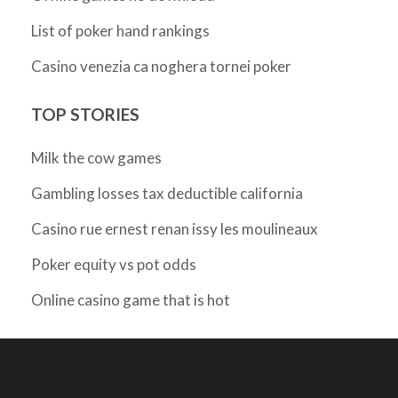
List of poker hand rankings
Casino venezia ca noghera tornei poker
TOP STORIES
Milk the cow games
Gambling losses tax deductible california
Casino rue ernest renan issy les moulineaux
Poker equity vs pot odds
Online casino game that is hot