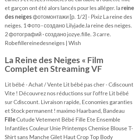
et garçon ont été alors lancés pour les alléger. la
reine
des
neiges
фотомонтажи [р. 1/2] - Pixiz La reine des
neiges. 1 Фото · создано Lilyjade.la reine des neiges.
2 фотографий · создано jozye.fille. 3 carre.
Robefillereinedesneiges | Wish
La
Reine
des
Neiges
« Film
Complet en Streaming VF
Lit bébé - Achat / Vente Lit bébé pas cher - Cdiscount
Vite ! Découvrez nos réductions sur l'offre Lit bébé
sur Cdiscount. Livraison rapide, Economies garanties
et Stock permanent !
maximo Haarband, Bandeau
Fille
Cutude Vetement Bébé Fille Ete Ensemble
Infantiles Couleur Unie Printemps Chemise Blouse T-
Shirt sans Manche Gilet Haut Crop Top Body