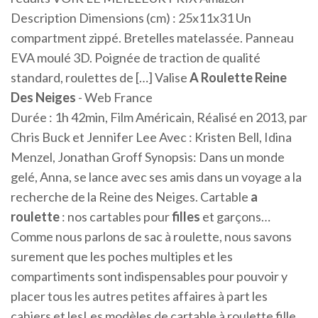
Description Dimensions (cm) : 25x11x31 Un
compartment zippé. Bretelles matelassée. Panneau
EVA moulé 3D. Poignée de traction de qualité
standard, roulettes de […] Valise
A Roulette
Reine
Des
Neiges
- Web France
Durée : 1h 42min, Film Américain, Réalisé en 2013, par
Chris Buck et Jennifer Lee Avec : Kristen Bell, Idina
Menzel, Jonathan Groff Synopsis: Dans un monde
gelé, Anna, se lance avec ses amis dans un voyage a la
recherche de la Reine des Neiges. Cartable
a
roulette
: nos cartables pour
filles
et garçons…
Comme nous parlons de sac à roulette, nous savons
surement que les poches multiples et les
compartiments sont indispensables pour pouvoir y
placer tous les autres petites affaires à part les
cahiers et lesLes modèles de cartable à roulette fille