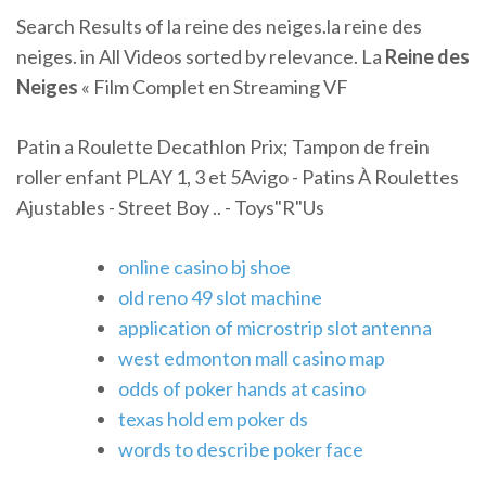
Search Results of la reine des neiges.la reine des
neiges. in All Videos sorted by relevance. La
Reine
des
Neiges
« Film Complet en Streaming VF
Patin a Roulette Decathlon Prix; Tampon de frein
roller enfant PLAY 1, 3 et 5Avigo - Patins À Roulettes
Ajustables - Street Boy .. - Toys"R"Us
online casino bj shoe
old reno 49 slot machine
application of microstrip slot antenna
west edmonton mall casino map
odds of poker hands at casino
texas hold em poker ds
words to describe poker face