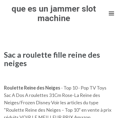
Skip
que es un jammer slot
to
machine
content
(Press
Enter)
Sac a roulette fille reine des
neiges
Roulette
Reine
des
Neiges
- Top 10 - Pop TV Toys
Sac A Dos A roulettes 31Cm Rose-La Reine des
Neiges/Frozen Disney Voir les articles du type
"Roulette Reine des Neiges – Top 10" en vente à prix
réduits VOIR LE MEILLEUR PRIX Amazon